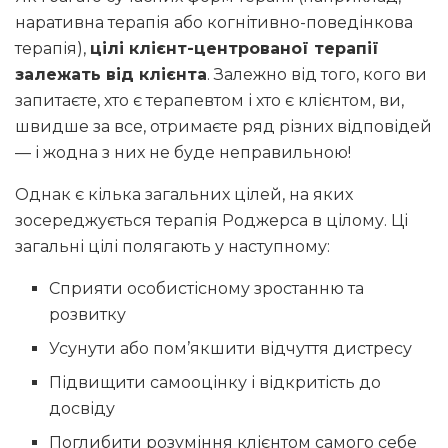
наративна терапія або когнітивно-поведінкова
терапія),
цілі клієнт-центрованої терапії
залежать від клієнта
. Залежно від того, кого ви
запитаєте, хто є терапевтом і хто є клієнтом, ви,
швидше за все, отримаєте ряд різних відповідей
— і жодна з них не буде неправильною!
Однак є кілька загальних цілей, на яких
зосереджується терапія Роджерса в цілому. Ці
загальні цілі полягають у наступному:
Сприяти особистісному зростанню та
розвитку
Усунути або пом’якшити відчуття дистресу
Підвищити самооцінку і відкритість до
досвіду
Поглибити розуміння клієнтом самого себе