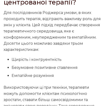
центрованої терапії?
Для послідовників Роджерса умови, в яких
проходить терапія, відіграють важливу роль для
змін у клієнта. Цей підхід передбачає створення
терапевтичного середовища, яке є
конформним, неупередженим та емпатійним.
Досягти цього можливо завдяки трьом
характеристикам:
Щирість і конгруентність
Безумовне позитивне ставлення
Емпатійне розуміння
Використовуючи ці три техніки, терапевти
можуть допомогти клієнтам психологічно
зростати, ставати більш самосвідомими та
змінювати свою поведінку. Таке середовище