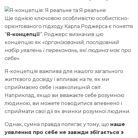
Ще однією ключовою особливістю особистісно-
орієнтованого підходу Карла Роджерса є поняття
“
Я-концепції
“. Роджерс визначив цю
концепцію як
«організований, послідовний
набір уявлень і переконань, які людина має про
себе»
.
Я-концепція важлива для нашого загального
життєвого досвіду і впливає на те, як ми
сприймаємо себе і навколишній світ.
Наприклад, якщо ви вважаєте себе розумною
людиною, ви можете поводитися впевнено і
сприймати свої дії як вчинки розумної людини.
Однак, сумна правда полягає у тому, що
наше
уявлення про себе не завжди збігається з