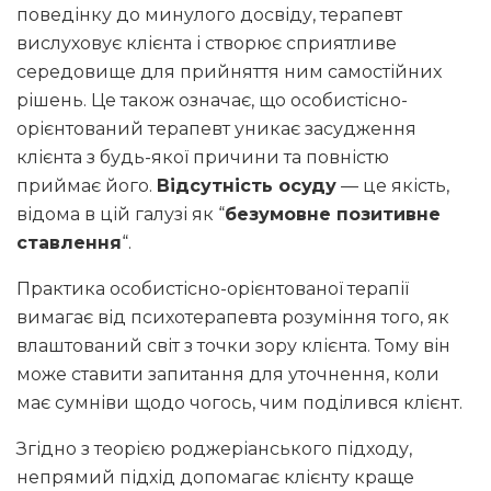
поведінку до минулого досвіду, терапевт
вислуховує клієнта і створює сприятливе
середовище для прийняття ним самостійних
рішень. Це також означає, що особистісно-
орієнтований терапевт уникає засудження
клієнта з будь-якої причини та повністю
приймає його.
Відсутність осуду
— це якість,
відома в цій галузі як “
безумовне позитивне
ставлення
“.
Практика особистісно-орієнтованої терапії
вимагає від психотерапевта розуміння того, як
влаштований світ з точки зору клієнта. Тому він
може ставити запитання для уточнення, коли
має сумніви щодо чогось, чим поділився клієнт.
Згідно з теорією роджеріанського підходу,
непрямий підхід допомагає клієнту краще