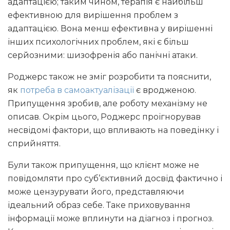
адаптацією; таким чином, терапія є найбільш
ефективною для вирішення проблем з
адаптацією. Вона менш ефективна у вирішенні
інших психологічних проблем, які є більш
серйозними: шизофренія або панічні атаки.
Роджерс також не зміг розробити та пояснити,
як
потреба в самоактуалізації
є вродженою.
Припущення зробив, але роботу механізму не
описав. Окрім цього, Роджерс проігнорував
несвідомі фактори, що впливають на поведінку і
сприйняття.
Були також припущення, що клієнт може не
повідомляти про суб’єктивний досвід фактично і
може цензурувати його, представляючи
ідеальний образ себе. Таке приховування
інформації може вплинути на діагноз і прогноз.