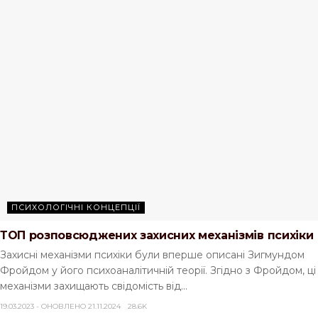
ПСИХОЛОГІЧНІ КОНЦЕПЦІЇ
ТОП розповсюджених захисних механізмів психіки
Захисні механізми психіки були вперше описані Зигмундом
Фройдом у його психоаналітичній теорії. Згідно з Фройдом, ці
механізми захищають свідомість від...
19.03.2023 - ОНОВЛЕНО 21.11.2024
28.6K