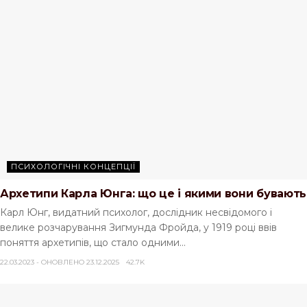
ПСИХОЛОГІЧНІ КОНЦЕПЦІЇ
Архетипи Карла Юнга: що це і якими вони бувають
Карл Юнг, видатний психолог, дослідник несвідомого і
велике розчарування Зигмунда Фройда, у 1919 році ввів
поняття архетипів, що стало одними...
22.03.2023 - ОНОВЛЕНО 23.12.2025
42.7K