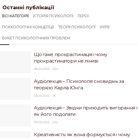
Останні публікації
ВСІ КАТЕГОРІЇ
ІСТОРІЯ ПСИХОЛОГІЇ
ГЕРОЇ
ПСИХОЛОГІЧНІ КОНЦЕПЦІЇ
ТЕОРІЇ ПСИХОЛОГІЇ
HYPE
БУКЕТ ПСИХОЛОГІЧНИХ ПРОБЛЕМ
Що таке прокрастинація і чому
прокрастинатори не ліниві
08.04.2025
624
Аудіолекція – Психологія сновидінь за
теорією Карла Юнга
03.04.2025
1K
Аудіолекція – Звідки приходить вигорання і
як його подолати
09.03.2025
242
Креативність: як вона формується і чому