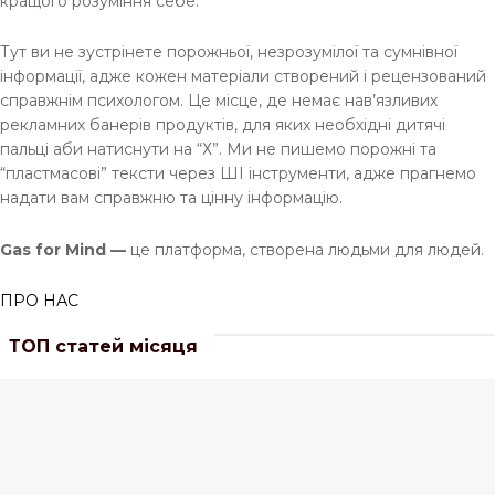
кращого розуміння себе.
Тут ви не зустрінете порожньої, незрозумілої та сумнівної
інформації, адже кожен матеріали створений і рецензований
справжнім психологом. Це місце, де немає нав’язливих
рекламних банерів продуктів, для яких необхідні дитячі
пальці аби натиснути на “Х”. Ми не пишемо порожні та
“пластмасові” тексти через ШІ інструменти, адже прагнемо
надати вам справжню та цінну інформацію.
Gas for Mind —
це платформа, створена людьми для людей.
ПРО НАС
ТОП статей місяця