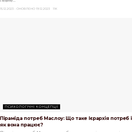
певне...
15.12.2023 - ОНОВЛЕНО 19.12.2023
11K
ПСИХОЛОГІЧНІ КОНЦЕПЦІЇ
Піраміда потреб Маслоу: Що таке Ієрархія потреб і
як вона працює?