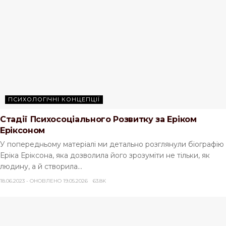
ПСИХОЛОГІЧНІ КОНЦЕПЦІЇ
Стадії Психосоціального Розвитку за Еріком
Еріксоном
У попередньому матеріалі ми детально розглянули біографію
Еріка Еріксона, яка дозволила його зрозуміти не тільки, як
людину, а й створила...
18.06.2023 - ОНОВЛЕНО 19.05.2026
63.8K