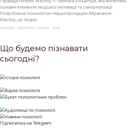
Піраміда потреб Маслоу — глибока концепція, яка висвітлює
основні елементи людської мотивації та самореалізації.
Розроблена психологом-першопрохідцем Абрагамом
Маслоу, ця теорія...
24.06.2023 - ОНОВЛЕНО 13.05.2025
33.4K
Що будемо пізнавати
сьогодні?
Підписатись на Telegram