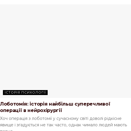
ІСТОРІЯ ПСИХОЛОГІЇ
Лоботомія: історія найбільш суперечливої
операції в нейрохірургії
Хоч операція з лоботомії у сучасному світі доволі рідкісне
явище і згадується не так часто, однак чимало людей мають