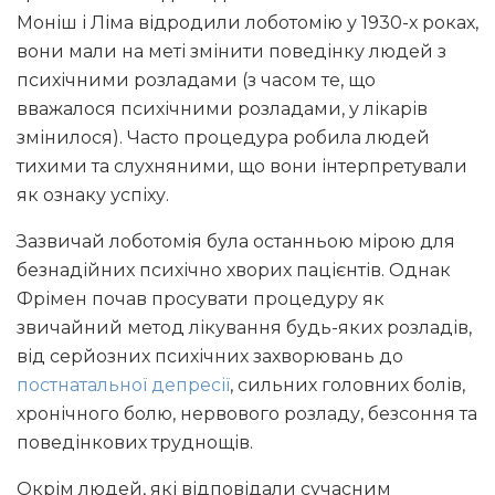
Моніш і Ліма відродили лоботомію у 1930-х роках,
вони мали на меті змінити поведінку людей з
психічними розладами (з часом те, що
вважалося психічними розладами, у лікарів
змінилося). Часто процедура робила людей
тихими та слухняними, що вони інтерпретували
як ознаку успіху.
Зазвичай лоботомія була останньою мірою для
безнадійних психічно хворих пацієнтів. Однак
Фрімен почав просувати процедуру як
звичайний метод лікування будь-яких розладів,
від серйозних психічних захворювань до
постнатальної депресії
, сильних головних болів,
хронічного болю, нервового розладу, безсоння та
поведінкових труднощів.
Окрім людей, які відповідали сучасним