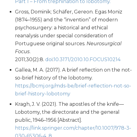
Part 1 – From trephination to lobotomy.
Gross, Dominik; Schäfer, Gereon. Egas Moniz
(1874–1955) and the “invention” of modern
psychosurgery: a historical and ethical
reanalysis under special consideration of
Portuguese original sources.
Neurosurgical
Focus
.
2011;30(2):8.
doi
:
10.3171/2010.10.FOCUS10214
Gallea, M. A. (2017). A brief reflection on the not-
so-brief history of the lobotomy.
https://bcmj.org/mds-be/brief-reflection-not-so-
brief-history-lobotomy
Kragh, J. V. (2021). The apostles of the knife—
Lobotomy, the directorate and the general
public, 1946–1956 [Abstract].
https://link.springer.com/chapter/10.1007/978-3-
030-65306-4_8