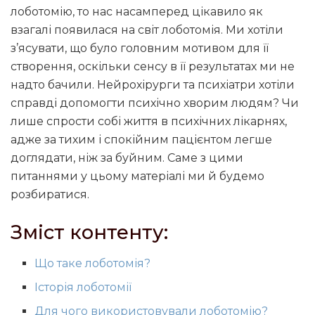
лоботомію, то нас насамперед цікавило як
взагалі появилася на світ лоботомія. Ми хотіли
з’ясувати, що було головним мотивом для її
створення, оскільки сенсу в її результатах ми не
надто бачили. Нейрохірурги та психіатри хотіли
справді допомогти психічно хворим людям? Чи
лише спрости собі життя в психічних лікарнях,
адже за тихим і спокійним пацієнтом легше
доглядати, ніж за буйним. Саме з цими
питаннями у цьому матеріалі ми й будемо
розбиратися.
Зміст контенту:
Що таке лоботомія?
Історія лоботомії
Для чого використовували лоботомію?