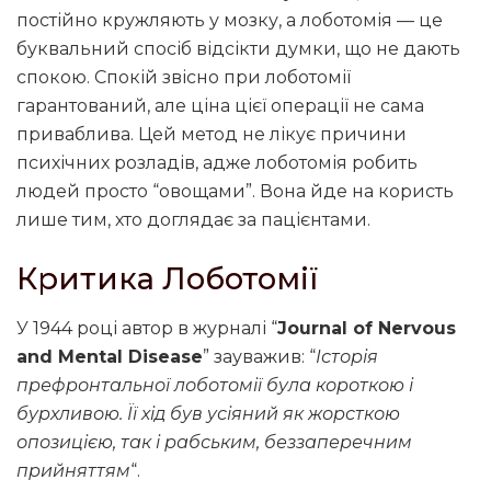
постійно кружляють у мозку, а лоботомія — це
буквальний спосіб відсікти думки, що не дають
спокою. Спокій звісно при лоботомії
гарантований, але ціна цієї операції не сама
приваблива. Цей метод не лікує причини
психічних розладів, адже лоботомія робить
людей просто “овощами”. Вона йде на користь
лише тим, хто доглядає за пацієнтами.
Критика Лоботомії
У 1944 році автор в журналі “
Journal of Nervous
and Mental Disease
” зауважив: “
Історія
префронтальної лоботомії була короткою і
бурхливою. Її хід був усіяний як жорсткою
опозицією, так і рабським, беззаперечним
прийняттям
“.