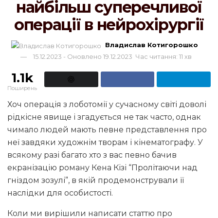
найбільш суперечливої
операції в нейрохірургії
Владислав Котигорошко
15.12.2023 - Оновлено 19.12.2023
Час читання: 11 хв
1.1k
Поширень
Хоч операція з лоботомії у сучасному світі доволі
рідкісне явище і згадується не так часто, однак
чимало людей мають певне представлення про
неї завдяки художнім творам і кінематографу. У
всякому разі багато хто з вас певно бачив
екранізацію роману Кена Кізі “Пролітаючи над
гніздом зозулі”, в якій продемонстрували її
наслідки для особистості.
Коли ми вирішили написати статтю про