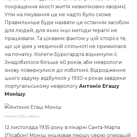
покращення якості життя невиліковно хворих).
Утім на лікування це не надто було схоже.
Правильніше буде назвати це останнім засобом
для людей, для яких інші методи терапії не
працювали. Та цікавим фактом у цій історії є те,
що ця ідея у медичній спільноті не прижилася
на початку. Колеги Буркгардта відкинули її.
Знадобилося більше 40 років, аби неврологи
знову повернулися до лоботомії. Відродження
цього задуму відбулося у 1930-х роках завдяки
португальському неврологу
Антоніо Еґашу
Монішу
.
Антоніо Еґаш Моніш
12 листопада 1935 року в лікарні Санта-Марта
(Лісабон) Моніш ініціював першу серію операцій