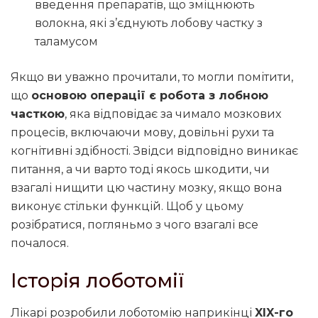
введення препаратів, що зміцнюють
волокна, які з’єднують лобову частку з
таламусом
Якщо ви уважно прочитали, то могли помітити,
що
основою операції є робота з лобною
часткою
, яка відповідає за чимало мозкових
процесів, включаючи мову, довільні рухи та
когнітивні здібності. Звідси відповідно виникає
питання, а чи варто тоді якось шкодити, чи
взагалі нищити цю частину мозку, якщо вона
виконує стільки функцій. Щоб у цьому
розібратися, погляньмо з чого взагалі все
почалося.
Історія лоботомії
Лікарі розробили лоботомію наприкінці
XIX-го