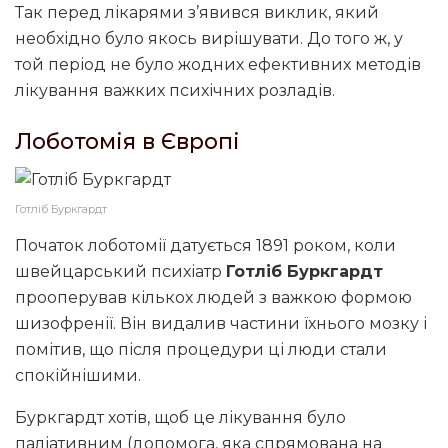
Так перед лікарями з’явився виклик, який
необхідно було якось вирішувати. До того ж, у
той період не було жодних ефективних методів
лікування важких психічних розладів.
Лоботомія в Європі
Готліб Буркгардт
Початок лоботомії датується 1891 роком, коли
швейцарський психіатр
Готліб Буркгардт
прооперував кількох людей з важкою формою
шизофренії. Він видалив частини їхнього мозку і
помітив, що після процедури ці люди стали
спокійнішими.
Буркгардт хотів, щоб це лікування було
паліативним (допомога, яка спрямована на