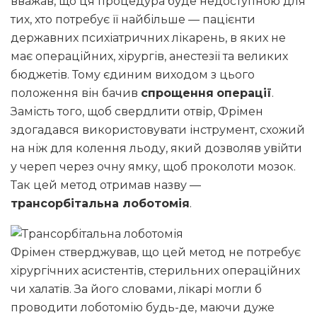
вважав, що ця процедура буде недоступною для
тих, хто потребує її найбільше — пацієнти
державних психіатричних лікарень, в яких не
має операційних, хірургів, анестезії та великих
бюджетів. Тому єдиним виходом з цього
положення він бачив
спрощення
операції
.
Замість того, щоб свердлити отвір, Фрімен
здогадався використовувати інструмент, схожий
на ніж для колення льоду, який дозволяв увійти
у череп через очну ямку, щоб проколоти мозок.
Так цей метод отримав назву —
трансорбітальна лоботомія
.
Фрімен стверджував, що цей метод не потребує
хірургічних асистентів, стерильних операційних
чи халатів. За його словами, лікарі могли б
проводити лоботомію будь-де, маючи дуже