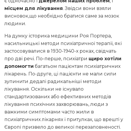
є одночасно і
джерелом наших проблем
, і
місцем для лікування
. Звідси вони взяли
висновок,що необхідно братися саме за мозок
людини.
На думку історика медицини Роя Портера,
насильницькі методи психіатричної терапії, які
застосовувалися в 1930-1940-х роках, свідчать
про дві речі. По-перше, психіатри
щиро хотіли
допомогти
багатьом пацієнтам психіатричних
лікарень. По-друге, ці пацієнти не мали сили
зупинити дедалі радикальніші методи
лікування. Оскільки не існувало
стандартизованих або ефективних методів
лікування психічних захворювань, люди з
важкими симптомами часто жили в
психіатричних лікарнях і притулках, що врешті у
Європі призвело до великої перезаповненості.