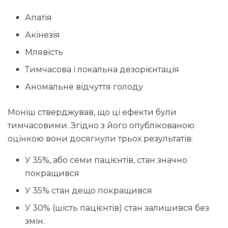
Апатія
Акінезія
Млявість
Тимчасова і локальна дезорієнтація
Аномальне відчуття голоду
Моніш стверджував, що ці ефекти були
тимчасовими. Згідно з його опублікованою
оцінкою вони досягнули трьох результатів:
У 35%, або семи пацієнтів, стан значно
покращився
У 35% стан дещо покращився
У 30% (шість пацієнтів) стан залишився без
змін.