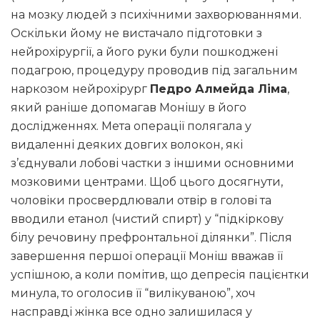
на мозку людей з психічними захворюваннями.
Оскільки йому не вистачало підготовки з
нейрохірургії, а його руки були пошкоджені
подагрою, процедуру проводив під загальним
наркозом нейрохірург
Педро Алмейда Ліма
,
який раніше допомагав Монішу в його
дослідженнях. Мета операції полягала у
видаленні деяких довгих волокон, які
з’єднували лобові частки з іншими основними
мозковими центрами. Щоб цього досягнути,
чоловіки просвердлювали отвір в голові та
вводили етанол (чистий спирт) у “підкіркову
білу речовину префронтальної ділянки”. Після
завершення першої операції Моніш вважав її
успішною, а коли помітив, що депресія пацієнтки
минула, то оголосив її “вилікуваною”, хоч
насправді жінка все одно залишилася у