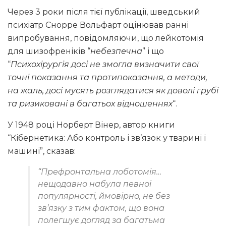
Через 3 роки після тієї публікації, шведський
психіатр Снорре Вольфарт оцінював ранні
випробування, повідомляючи, що лейкотомія
для шизофреніків “
небезпечна
” і що
“
Психохірургія досі не змогла визначити свої
точні показання та протипоказання, а методи,
на жаль, досі мусять розглядатися як доволі грубі
та ризиковані в багатьох відношеннях
“.
У 1948 році Норберт Вінер, автор книги
“Кібернетика: Або контроль і зв’язок у тварині і
машині”, сказав:
“Префронтальна лоботомія…
нещодавно набула певної
популярності, ймовірно, не без
зв’язку з тим фактом, що вона
полегшує догляд за багатьма