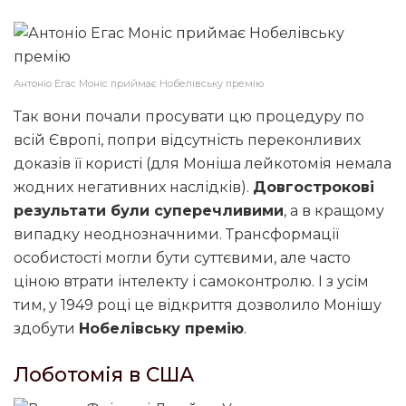
Антоніо Егас Моніс приймає Нобелівську премію
Так вони почали просувати цю процедуру по
всій Європі, попри відсутність переконливих
доказів її користі (для Моніша лейкотомія немала
жодних негативних наслідків).
Довгострокові
результати були суперечливими
, а в кращому
випадку неоднозначними. Трансформації
особистості могли бути суттєвими, але часто
ціною втрати інтелекту і самоконтролю. І з усім
тим, у 1949 році це відкриття дозволило Монішу
здобути
Нобелівську премію
.
Лоботомія в США