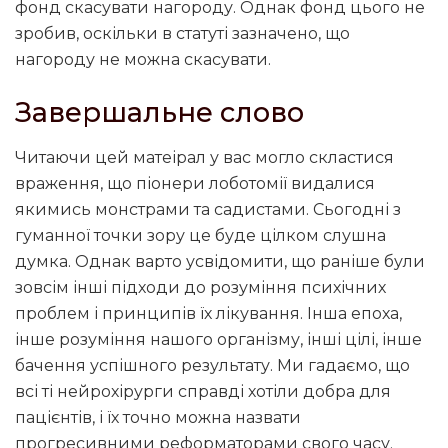
фонд скасувати нагороду. Однак фонд цього не
зробив, оскільки в статуті зазначено, що
нагороду не можна скасувати.
Завершальне слово
Читаючи цей матеірал у вас могло скластися
враження, що піонери лоботомії видалися
якимись монстрами та садистами. Сьогодні з
гуманної точки зору це буде цілком слушна
думка. Однак варто усвідомити, що раніше були
зовсім інші підходи до розуміння психічних
проблем і принципів їх лікування. Інша епоха,
інше розуміння нашого організму, інші цілі, інше
бачення успішного результату. Ми гадаємо, що
всі ті нейрохірурги справді хотіли добра для
пацієнтів, і їх точно можна назвати
прогресивними реформаторами свого часу.