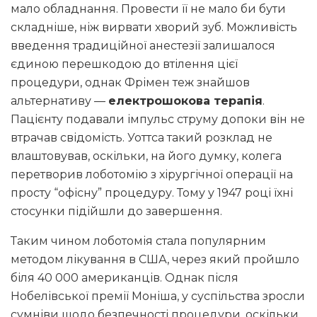
мало обладнання. Провести її не мало би бути
складніше, ніж вирвати хворий зуб. Можливість
введення традиційної анестезії залишалося
єдиною перешкодою до втілення цієї
процедури, однак Фрімен теж знайшов
альтернативу —
електрошокова терапія
.
Пацієнту подавали імпульс струму допоки він не
втрачав свідомість. Уоттса такий розклад не
влаштовував, оскільки, на його думку, колега
перетворив лоботомію з хірургічної операції на
просту “офісну” процедуру. Тому у 1947 році їхні
стосунки підійшли до завершення.
Таким чином лоботомія стала популярним
методом лікування в США, через який пройшло
біля 40 000 американців. Однак після
Нобелівської премії Моніша, у суспільства зросли
сумніви щодо безпечності процедури, оскільки