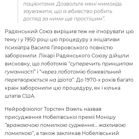
пацієнтами. Дозвольте мені мимохідь
зауважити, що їх вбивство робить
догляд за ними ще простішим”.
Радянський Союз вирішив теж не ігнорувати цю
тему і у 1950 році цю процедуру з ініціативи
психіатра Василя Гіляровського повністю
заборонили. Лікарі Радянського Союзу дійшли
висновку, що лоботомія “
суперечить принципам
гуманності
” і “
через лоботомію божевільний
перетворюється на ідіота
“. До 1970-х років багато
країн заборонили цю процедуру, як і кілька
штатів США.
Нейрофізіолог Торстен Візель назвав
присудження Нобелівської премії Монішу
“вражаючою помилкою судження… жахливою
помилкою
“, а також закликав Нобелівський