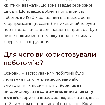
критики вважали, що вона завдає серйозної
шкоди. Щоправда, добили популярність
лоботомії у 1950-х роках ліки від шизофренії —
хлорпромазин (торазин). У них звичайно були
певні недоліки, але для пацієнтів препарат був
безпечнішим методом лікування і не вимагав
хірургічного втручання.
Для чого використовували
лоботомію?
Основним застосуванням лоботомії було
лікування психічних захворювань або
зменшення їхніх симптомів.
Буркгардт
використовував її
для зменшення агресії у
людей
, хворих на шизофренію, вважаючи, що за
цей симптом відповідає лобова частка. Коли