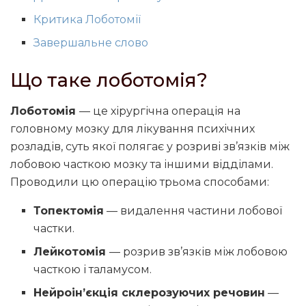
Критика Лоботомії
Завершальне слово
Що таке лоботомія?
Лоботомія
— це хірургічна операція на
головному мозку для лікування психічних
розладів, суть якої полягає у розриві зв’язків між
лобовою часткою мозку та іншими відділами.
Проводили цю операцію трьома способами:
Топектомія
— видалення частини лобової
частки.
Лейкотомія
— розрив зв’язків між лобовою
часткою і таламусом.
Нейроін’єкція склерозуючих речовин
—