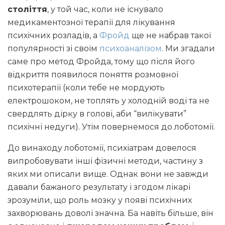
століття
, у той час, коли не існувало
медикаментозної терапії для лікування
психічних розладів, а
Фройд
ще не набрав такої
популярності зі своїм
психоаналізом
. Ми згадали
саме про метод Фройда, тому що після його
відкриття появилося поняття розмовної
психотерапії (коли тебе не мордують
електрошоком, не топлять у холодній воді та не
свердлять дірку в голові, аби “вилікувати”
психічні недуги). Утім повернемося до лоботомії.
До винаходу лоботомії, психіатрам довелося
випробовувати інші фізичні методи, частину з
яких ми описали вище. Однак вони не завжди
давали бажаного результату і згодом лікарі
зрозуміли, що роль мозку у появі психічних
захворювань доволі значна. Ба навіть більше, він