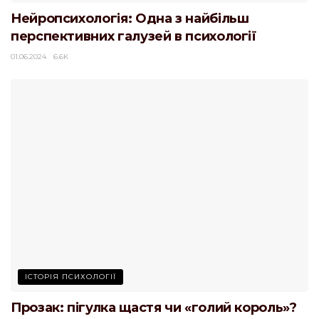
Нейропсихологія: Одна з найбільш
перспективних галузей в психології
01.06.2024
6.6K
ІСТОРІЯ ПСИХОЛОГІЇ
Прозак: пігулка щастя чи «голий король»?