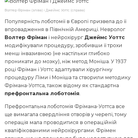
Волтер Фріман (зліва) і Джеймс Уоттс (справа)
Популярність лоботомії в Європі призвела до її
впровадження в Північній Америці. Невролог
Волтер Фріман
і нейрохірург
Джеймс Уоттс
модифікували процедуру, зробивши її трохи
менш інвазивною (не настільки глибоко
проникати до мозку), ніж метод Моніша. У 1937
році Фріман і Уоттс адаптували хірургічну
процедуру Ліми і Моніша та створили методику
Фрімана-Уоттса, також відому як стандартна
префронтальна лоботомія
.
Префронтальна лоботомія Фрімана-Уоттса все
ще вимагала свердління отворів у черепі, тому
операція мала проводитися в операційній
кваліфікованими нейрохірургами. Фрімен