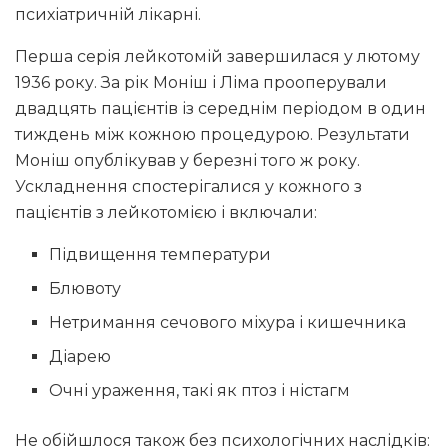
психіатричній лікарні.
Перша серія лейкотомій завершилася у лютому
1936 року. За рік Моніш і Ліма прооперували
двадцять пацієнтів із середнім періодом в один
тиждень між кожною процедурою. Результати
Моніш опублікував у березні того ж року.
Ускладнення спостерігалися у кожного з
пацієнтів з лейкотомією і включали:
Підвищення температури
Блювоту
Нетримання сечового міхура і кишечника
Діарею
Очні ураження, такі як птоз і ністагм
Не обійшлося також без психологічних наслідків: