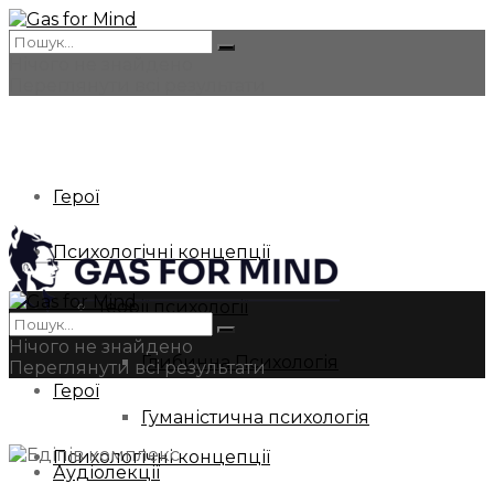
Нічого не знайдено
Переглянути всі результати
Герої
Психологічні концепції
Теорії психології
Нічого не знайдено
Глибинна Психологія
Переглянути всі результати
Герої
Гуманістична психологія
Психологічні концепції
Аудіолекції