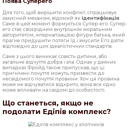
Поява Суперего
Для того, щоб вирішити конфлікт, спрацьовує
захисний механізм, відомий як
ідентифікація
.
Саме в цей момент формується Супер-его. Супер-
его стає своєрідним внутрішнім моральним
авторитетом, інтерналізацією фігури батька, який
прагне придушити потяги Ід і змусити Его діяти
відповідно до цих ідеалістичних стандартів.
Саме з цього виникає совість дитини, або
загальне відчуття добра і зла. Однак у деяких
випадках Фройд також припускав, що ці
пригнічені почуття можуть призвести до
несвідомого почуття провини. Хоч ця провина
може не відчуватися відкрито, вона все одно
може впливати на свідомі дії особистості.
Що станеться, якщо не
подолати Едіпів комплекс?