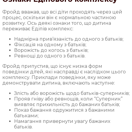
Фройд вважав, що всі діти проходять через цей
процес, оскільки він є нормальною частиною
розвитку. Ось деякі ознаки того, що дитина
переживає Едіпів комплекс:
Надмірна прив’язаність до одного з батьків;
Фіксація на одному з батьків;
Ворожість до когось з батьків;
Ревнощі до одного з батьків.
Фройд припустив, що існує низка форм
поведінки дітей, які насправді є наслідком цього
комплексу. Приклади поведінки, яку може
демонструвати дитина, включають наступне:
Злість або ворожість щодо батьків-суперників;
Прояв гніву або ревнощів, коли “Суперник”
виявляє прихильність до бажаних батьків;
Показ бажання одружитися з бажаними
батьками;
Намагання привернути увагу бажаних
батьків.