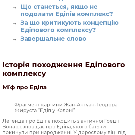
Що станеться, якщо не
подолати Едіпів комплекс?
За що критикують концепцію
Едіпового комплексу?
Завершальне слово
Історія походження Едіпового
комплексу
Міф про Едіпа
Фрагмент картини Жан-Антуан-Теодора
Жируста “Едіп у Колоні”
Легенда про Едіпа походить з античної Греції.
Вона розповідає про Едіпа, якого батьки
покинули при народженні. У дорослому віці під