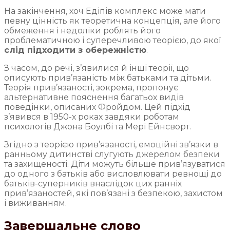
На закінчення, хоч Едіпів комплекс може мати
певну цінність як теоретична концепція, але його
обмеження і недоліки роблять його
проблематичною і суперечливою теорією, до якої
слід підходити з обережністю
.
З часом, до речі, з’явилися й інші теорії, що
описують прив’язаність між батьками та дітьми.
Теорія прив’язаності, зокрема, пропонує
альтернативне пояснення багатьох видів
поведінки, описаних Фройдом. Цей підхід
з’явився в 1950-х роках завдяки роботам
психологів Джона Боулбі та Мері Ейнсворт.
Згідно з теорією прив’язаності, емоційні зв’язки в
ранньому дитинстві слугують джерелом безпеки
та захищеності. Діти можуть більше прив’язуватися
до одного з батьків або висловлювати ревнощі до
батьків-суперників внаслідок цих ранніх
прив’язаностей, які пов’язані з безпекою, захистом
і виживанням.
Завершальне слово