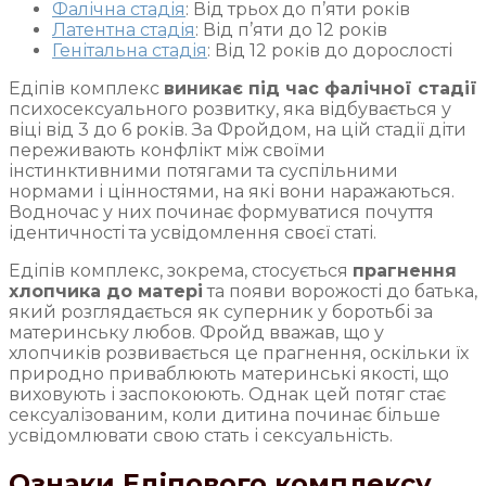
Фалічна стадія
: Від трьох до п’яти років
Латентна стадія
: Від п’яти до 12 років
Генітальна стадія
: Від 12 років до дорослості
Едіпів комплекс
виникає під час фалічної стадії
психосексуального розвитку, яка відбувається у
віці від 3 до 6 років. За Фройдом, на цій стадії діти
переживають конфлікт між своїми
інстинктивними потягами та суспільними
нормами і цінностями, на які вони наражаються.
Водночас у них починає формуватися почуття
ідентичності та усвідомлення своєї статі.
Едіпів комплекс, зокрема, стосується
прагнення
хлопчика до матері
та появи ворожості до батька,
який розглядається як суперник у боротьбі за
материнську любов. Фройд вважав, що у
хлопчиків розвивається це прагнення, оскільки їх
природно приваблюють материнські якості, що
виховують і заспокоюють. Однак цей потяг стає
сексуалізованим, коли дитина починає більше
усвідомлювати свою стать і сексуальність.
Ознаки Едіпового комплексу