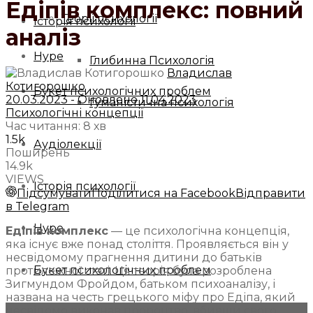
Едіпів комплекс: повний
Теорії психології
Історія психології
аналіз
Hype
Глибинна Психологія
Владислав
Котигорошко
Букет психологічних проблем
20.03.2023 - Оновлено 11.04.2023
Гуманістична психологія
Психологічні концепції
Час читання: 8 хв
1.5k
Аудіолекції
Поширень
14.9k
VIEWS
Історія психології
Підсумувати
Поділитися на Facebook
Відправити
в Telegram
Hype
Едіпів комплекс
— це психологічна концепція,
яка існує вже понад століття. Проявляється він у
несвідомому прагнення дитини до батьків
Букет психологічних проблем
протилежної статі. Ця теорія була розроблена
Зигмундом Фройдом, батьком психоаналізу, і
названа на честь грецького міфу про Едіпа, який
несвідомо виконав пророцтво, вбивши свого