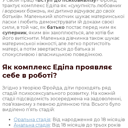
У своїй праці «
Вступ до психоаналізу
» Фройд
трактує комплекс Едіпа як:
«сукупність любовних
і ворожих бажань, які дитина відчуває до своїх
батьків»
. Маленький хлопчик шукає материнської
ласки і любить демонструвати їй докази своєї
сили, в той час, як
батько
постає перед ним як
суперник
, яким він захоплюється, але хотів би
його витіснити. Маленька дівчинка також шукає
материнської ніжності, але легко протистоїть
матері, а потім звертається до батька зі
спокусливою і власницькою поведінкою.
Як комплекс Едіпа проявляє
себе в роботі?
Згідно з теорією Фройда, діти проходять ряд
стадій психосексуального розвитку. На кожній
стадії підсвідомість зосереджена на задоволенні,
пов’язаному з певною ділянкою тіла. Всього було
виділено п’ять стадій:
Оральна стадія
: Від народження до 18 місяців
Анальна стадія
: Від 18 місяців до трьох років