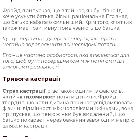
Фройд припускав, що в той час, як бунтівне Ід
хоче усунути батька, більш раціональне Его знає,
що батько набагато сильніший. Крім того, хлопчик
також має позитивну прив’язаність до батька.
Ід – це первинне джерело енергії, яке прагне
негайно задовольнити всі несвідомі потяги.
Его – це частина особистості, яка з’являється для
того, щоб бути посередником між потягами Ід і
вимогами реальності.
Тривога кастрації
Страх кастрації
стає також одним із факторів,
який «
втихомирює
» потяги дитини. Фройд
твердив, що коли дитина починає усвідомлювати
фізичні відмінності між чоловіками і жінками, вона
припускає, що пеніс жінки був видалений, і що
батько покарає її через бажання заволодіти матір’ю
шляхом кастрації.