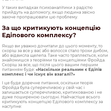
У таких випадках психоаналітики з радістю
прийдуть на допомогу, якщо людина звісно
захоче пропрацювати цю проблему.
За що критикують концепцію
Едіпового комплексу?
Якщо ви уважно дочитали до цього моменту, то
скоріш за все у вас або волосся стало трохи дибом,
або відвисла щелепа. Таке часто трапляється, коли
знайомишся з теоріями та концепціями Фройда.
Скоріш за все, що після цього вашим першим
питанням буде:
«Наскільки реальним є Едіпів
комплекс і чи існує він взагалі?»
І це буде доречне питання, оскільки теорія
Фройда була суперечливою у свій час і
залишається суперечливою, критикованою і не
дуже поширеною сьогодні. Найчастіше всього
критикують концепцію Едіпового комплексу за
наступне: