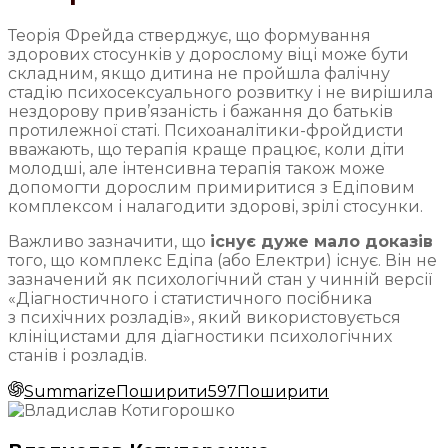
Теорія Фрейда стверджує, що формування
здорових стосунків у дорослому віці може бути
складним, якщо дитина не пройшла фалічну
стадію психосексуального розвитку і не вирішила
нездорову прив’язаність і бажання до батьків
протилежної статі. Психоаналітики-фройдисти
вважають, що терапія краще працює, коли діти
молодші, але інтенсивна терапія також може
допомогти дорослим примиритися з Едіповим
комплексом і налагодити здорові, зрілі стосунки.
Важливо зазначити, що
існує дуже мало доказів
того, що комплекс Едіпа (або Електри) існує. Він не
зазначений як психологічний стан у чинній версії
«Діагностичного і статистичного посібника
з психічних розладів», який використовується
клініцистами для діагностики психологічних
станів і розладів.
Summarize
Поширити
597
Поширити