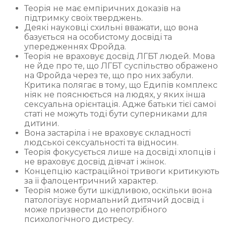
Теорія не має емпіричних доказів на
підтримку своїх тверджень.
Деякі науковці схильні вважати, що вона
базується на особистому досвіді та
упередженнях Фройда.
Теорія не враховує досвід ЛГБТ людей. Мова
не йде про те, що ЛГБТ суспільство ображено
на Фройда через те, що про них забули.
Критика полягає в тому, що Едипів комплекс
ніяк не пояснюється на людях, у яких інша
сексуальна орієнтація. Адже батьки тієї самої
статі не можуть тоді бути суперниками для
дитини.
Вона застаріла і не враховує складності
людської сексуальності та відносин.
Теорія фокусується лише на досвіді хлопців і
не враховує досвід дівчат і жінок.
Концепцію кастраційної тривоги критикують
за її фалоцентричний характер.
Теорія може бути шкідливою, оскільки вона
патологізує нормальний дитячий досвід і
може призвести до непотрібного
психологічного дистресу.