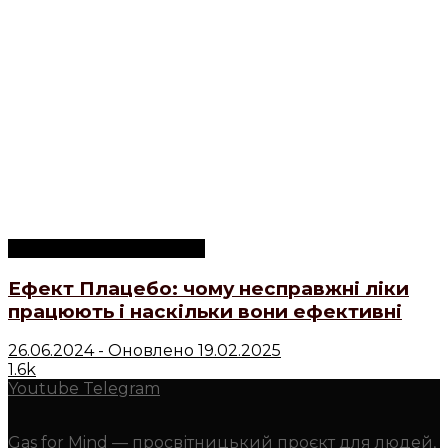
Психологічні концепції
Ефект Плацебо: чому несправжні ліки
працюють і наскільки вони ефективні
26.06.2024 - Оновлено 19.02.2025
1.6k
Youtube
Telegram
Gas for Mind — просвітницький проєкт для людей,