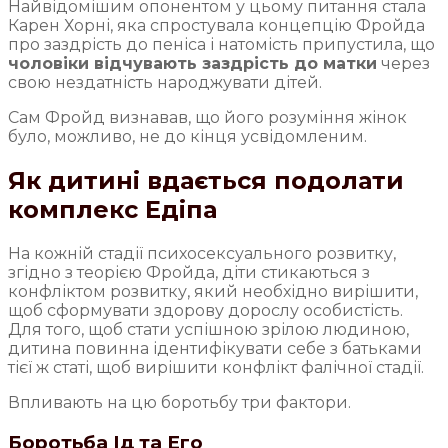
Найвідомішим опонентом у цьому питання стала
Карен Хорні, яка спростувала концепцію Фройда
про заздрість до пеніса і натомість припустила, що
чоловіки відчувають заздрість до матки
через
свою нездатність народжувати дітей.
Сам Фройд визнавав, що його розуміння жінок
було, можливо, не до кінця усвідомленим.
Як дитині вдається подолати
комплекс Едіпа
На кожній стадії психосексуального розвитку,
згідно з теорією Фройда, діти стикаються з
конфліктом розвитку, який необхідно вирішити,
щоб сформувати здорову дорослу особистість.
Для того, щоб стати успішною зрілою людиною,
дитина повинна ідентифікувати себе з батьками
тієї ж статі, щоб вирішити конфлікт фалічної стадії.
Впливають на цю боротьбу три фактори.
Боротьба Ід та Его