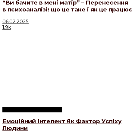
“Ви бачите в мені матір” – Перенесення
в психоаналізі: що це таке і як це працює
06.02.2025
1.9k
Психологічні концепції
Емоційний Інтелект Як Фактор Успіху
Людини