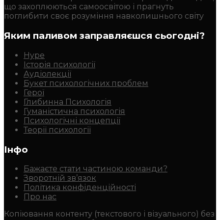
що захоплюються самоосвітою і прагнуть
поглибити своє розуміння навколишнього світу
Яким паливом заправляєшся сьогодні?
Hype
Історія психології
Аудіолекції
Букет психологічних проблем
Герої
Глибинна Психологія
Гуманістична психологія
Психологічні концепції
Теорії психології
Інфо
Бажаєте стати частиною команди?
Зворотній зв’язок
Політика конфіденційності
Про нас
Копіювання контенту (текстового і візуального) без