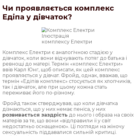
Чи проявляється комплекс
Едіпа у дівчаток?
Ілюстрація
комплексу Електри
Комплекс Електри є аналогічною стадією у
дівчаток, коли вони відчувають потяг до батька і
ревнощі до матері. Термін «комплекс Електри»
ввів Карл Юнг, щоб описати, як цей комплекс
проявляється у дівчат. Фройд, однак, вважав, що
термін «Едіпів комплекс» стосується як хлопчиків,
так і дівчаток, але при цьому кожна стать
переживає його по-різному.
Фройд також стверджував, що коли дівчатка
дізнаються, що у них немає пеніса, у них
розвивається заздрість
до нього і образа на своїх
матерів за те, що вони «відправили її у світ
недостатньо оснащеною». Ці погляди на жіночу
сексуальність піддавалися сильній критиці.