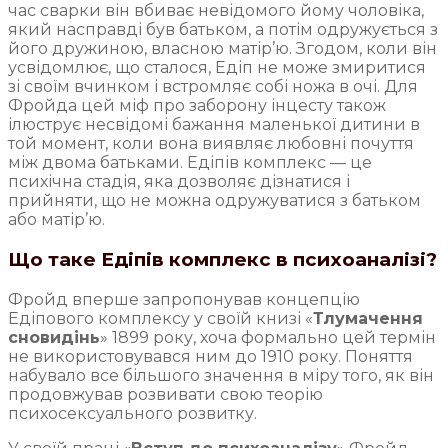
час сварки він вбиває невідомого йому чоловіка,
який насправді був батьком, а потім одружується з
його дружиною, власною матір’ю. Згодом, коли він
усвідомлює, що сталося, Едіп не може змиритися
зі своїм вчинком і встромляє собі ножа в очі. Для
Фройда цей міф про заборону інцесту також
ілюструє несвідомі бажання маленької дитини в
той момент, коли вона виявляє любовні почуття
між двома батьками. Едіпів комплекс — це
психічна стадія, яка дозволяє дізнатися і
прийняти, що не можна одружуватися з батьком
або матір’ю.
Що таке Едіпів комплекс в психоаналізі?
Фройд вперше запропонував концепцію
Едіпового комплексу у своїй книзі «
Тлумачення
сновидінь
» 1899 року, хоча формально цей термін
не використовувався ним до 1910 року. Поняття
набувало все більшого значення в міру того, як він
продовжував розвивати свою теорію
психосексуального розвитку.