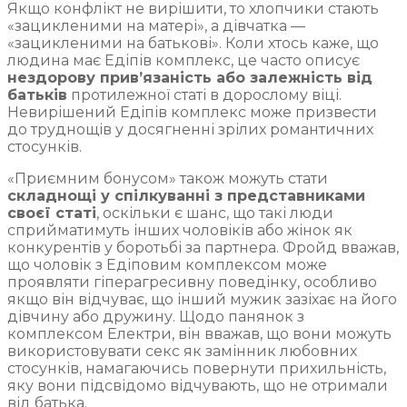
Якщо конфлікт не вирішити, то хлопчики стають
«зацикленими на матері», а дівчатка —
«зацикленими на батькові». Коли хтось каже, що
людина має Едіпів комплекс, це часто описує
нездорову прив’язаність або залежність від
батьків
протилежної статі в дорослому віці.
Невирішений Едіпів комплекс може призвести
до труднощів у досягненні зрілих романтичних
стосунків.
«Приємним бонусом» також можуть стати
складнощі у спілкуванні з представниками
своєї статі
, оскільки є шанс, що такі люди
сприйматимуть інших чоловіків або жінок як
конкурентів у боротьбі за партнера. Фройд вважав,
що чоловік з Едіповим комплексом може
проявляти гіперагресивну поведінку, особливо
якщо він відчуває, що інший мужик зазіхає на його
дівчину або дружину. Щодо панянок з
комплексом Електри, він вважав, що вони можуть
використовувати секс як замінник любовних
стосунків, намагаючись повернути прихильність,
яку вони підсвідомо відчувають, що не отримали
від батька.